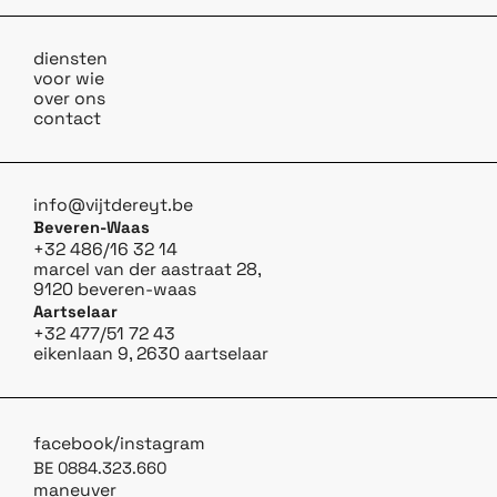
diensten
voor wie
over ons
contact
info@vijtdereyt.be
Beveren-Waas
+32 486/16 32 14
marcel van der aastraat 28,
9120 beveren-waas
Aartselaar
+32 477/51 72 43
eikenlaan 9, 2630 aartselaar
/
facebook
instagram
BE 0884.323.660
maneuver