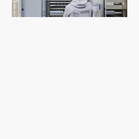
Verlichting
Breng sfeer en functionaliteit in elke ruimte met
onze professionele verlichtingsdiensten. Van
advies over de beste verlichtingsoplossingen tot
installatie en onderhoud, wij zorgen ervoor dat uw
verlichting perfect aansluit bij uw stijl en
behoeften